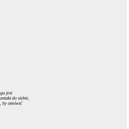
ga jest
ntakt do siebie,
ę, by omówić