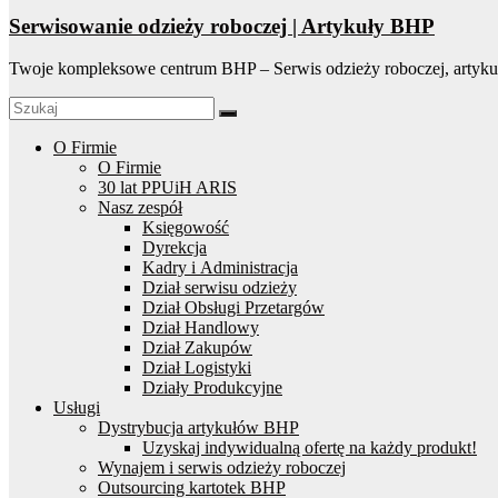
Serwisowanie odzieży roboczej | Artykuły BHP
Twoje kompleksowe centrum BHP – Serwis odzieży roboczej, artyku
O Firmie
O Firmie
30 lat PPUiH ARIS
Nasz zespół
Księgowość
Dyrekcja
Kadry i Administracja
Dział serwisu odzieży
Dział Obsługi Przetargów
Dział Handlowy
Dział Zakupów
Dział Logistyki
Działy Produkcyjne
Usługi
Dystrybucja artykułów BHP
Uzyskaj indywidualną ofertę na każdy produkt!
Wynajem i serwis odzieży roboczej
Outsourcing kartotek BHP