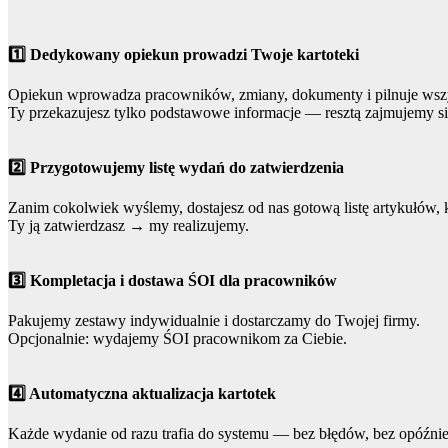
1️⃣ Dedykowany opiekun prowadzi Twoje kartoteki
Opiekun wprowadza pracowników, zmiany, dokumenty i pilnuje wszy
Ty przekazujesz tylko podstawowe informacje — resztą zajmujemy s
2️⃣ Przygotowujemy listę wydań do zatwierdzenia
Zanim cokolwiek wyślemy, dostajesz od nas gotową listę artykułów,
Ty ją zatwierdzasz → my realizujemy.
3️⃣ Kompletacja i dostawa ŚOI dla pracowników
Pakujemy zestawy indywidualnie i dostarczamy do Twojej firmy.
Opcjonalnie: wydajemy ŚOI pracownikom za Ciebie.
4️⃣ Automatyczna aktualizacja kartotek
Każde wydanie od razu trafia do systemu — bez błędów, bez opóźnie