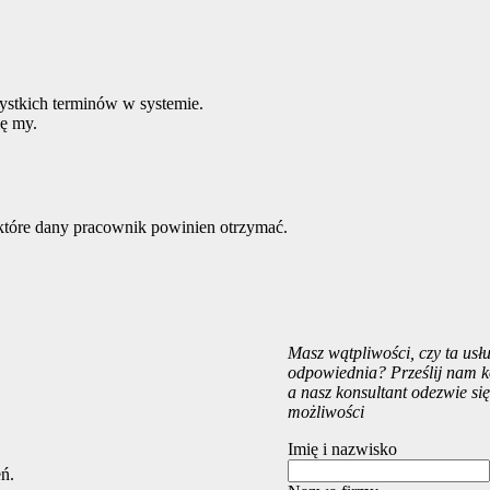
stkich terminów w systemie.
ię my.
 które dany pracownik powinien otrzymać.
Masz wątpliwości, czy ta usłu
odpowiednia? Prześlij nam ko
a nasz konsultant odezwie si
możliwości
Imię i nazwisko
ń.